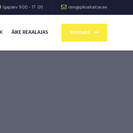
Igapäev 9:00 - 17 :00
rein@piksekaitse.ee
K
ÄIKE REAALAJAS
Kontakt