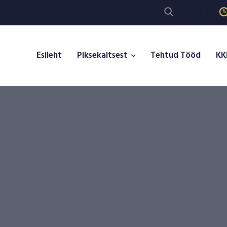
Esileht
Piksekaitsest
Tehtud Tööd
KK