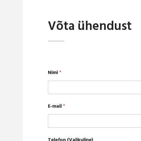
Võta ühendust
Nimi
*
E-mail
*
Telefon (Valikuline)