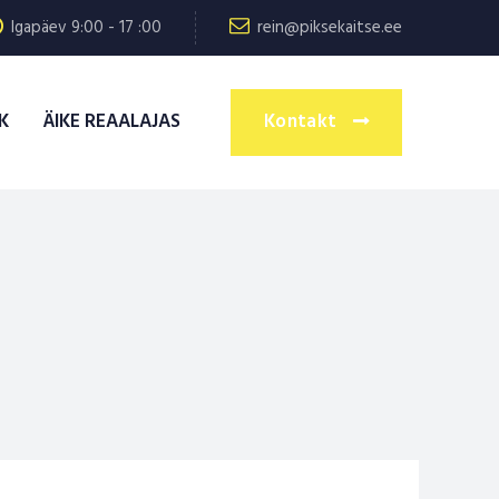
Igapäev 9:00 - 17 :00
rein@piksekaitse.ee
K
ÄIKE REAALAJAS
Kontakt