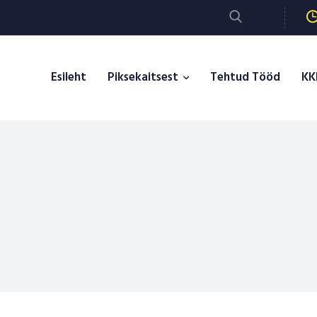
Esileht
Piksekaitsest
Tehtud Tööd
KK